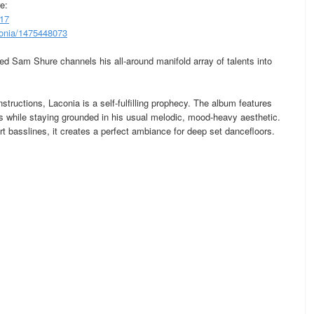
e:
017
conia/1475448073
ased Sam Shure channels his all-around manifold array of talents into
tructions, Laconia is a self-fulfilling prophecy. The album features
s while staying grounded in his usual melodic, mood-heavy aesthetic.
 basslines, it creates a perfect ambiance for deep set dancefloors.