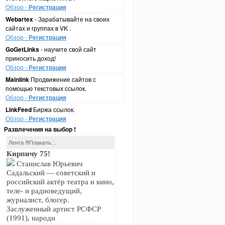
Обзор -
Регистрация
Webartex
- Зарабатывайте на своих
сайтах и группах в VK .
Обзор -
Регистрация
GoGetLinks
- научите свой сайт
приносить доход!
Обзор -
Регистрация
Mainlink
Продвижение сайтов с
помощью текстовых ссылок.
Обзор -
Регистрация
LinkFeed
Биржа ссылок.
Обзор -
Регистрация
Развлечения на выбор !
Лента ЯПлакалъ...
Кирпичу 75!
Станислав Юрьевич
Садальский — советский и
российский актёр театра и кино,
теле- и радиоведущий,
журналист, блогер.
Заслуженный артист РСФСР
(1991), народн