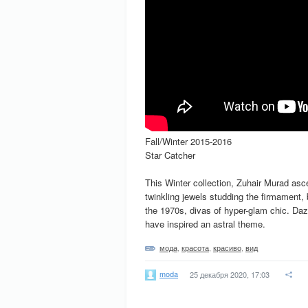
Fall/Winter 2015-2016
Star Catcher
This Winter collection, Zuhair Murad asc
twinkling jewels studding the firmament, 
the 1970s, divas of hyper-glam chic. Daz
have inspired an astral theme.
мода
,
красота
,
красиво
,
вид
moda
25 декабря 2020, 17:03