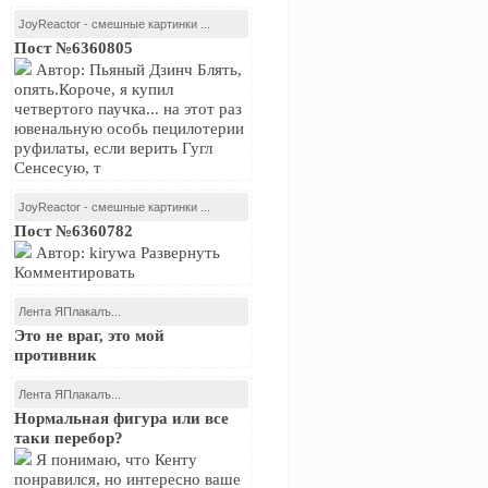
JoyReactor - смешные картинки ...
Пост №6360805
Автор: Пьяный Дзинч Блять,
опять.Короче, я купил
четвертого паучка... на этот раз
ювенальную особь пецилотерии
руфилаты, если верить Гугл
Сенсесую, т
JoyReactor - смешные картинки ...
Пост №6360782
Автор: kirywa Развернуть
Комментировать
Лента ЯПлакалъ...
Это не враг, это мой
противник
Лента ЯПлакалъ...
Нормальная фигура или все
таки перебор?
Я понимаю, что Кенту
понравился, но интересно ваше