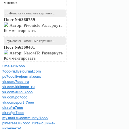
мнение.
JoyReactor - смешные картинки ...
Пост №6360759
Автор: Pivonicle Развернуть
Комментировать
JoyReactor - смешные картинки ...
Пост №6360401
Автор: Naro4iTo Развернуть
Комментировать
t.me/s/ru7ooo
7ooo-ru.livejournal.com
pc7ooo.livejournal.com/
vk.com/7ooo_ru
vk.com/kkiinnoo_ru
vk.com/auto_7ooo
vk.com/pc7ooo
vk.com/sport_7ooo
ok.ru/ru7ooo
ok.ru/pc7ooo
my.mail.ru/community/7ooo/
pinterest.ru/7ooo_ru/высший-в-
интернете/