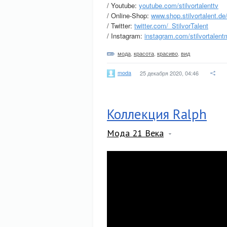
/ Youtube:
youtube.com/stilvortalenttv
/ Online-Shop:
www.shop.stilvortalent.de
/ Twitter:
twitter.com/_StilvorTalent
/ Instagram:
instagram.com/stilvortalent
мода
,
красота
,
красиво
,
вид
moda
25 декабря 2020, 04:46
Коллекция Ralph
Мода 21 Века