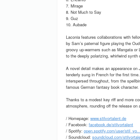
7. Mirage
8. Not Much to Say
9. Guz
10. Aubade
Laconia features collaborations with fel
by Sam’s paternal figure playing the Oud
groovy up-warmers such as Mangata or L
to the deeply polarizing, whirlwind synt
A novel detail makes an appearance on Je
tenderly sung in French for the first tim
interspersed throughout, from the spell
famous German fantasy book character.
Thanks to a modest key riff and more cos
atmosphere, rounding off the release on 
/ Homepage:
www.stilvortalent.de
/ Facebook:
facebook.de/stilvortalent
/ Spotify:
open.spotify.com/user/stil_vo..
/ Soundcloud:
soundcloud.com/stilvortal