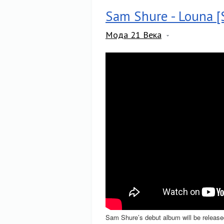
Sam Shure - Louna [S
Мода 21 Века
Sam Shure’s debut album will be released