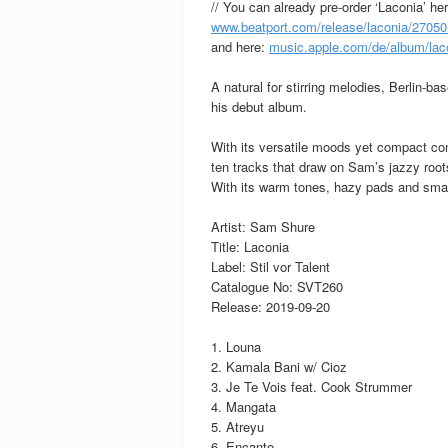
// You can already pre-order ‘Laconia’ her
www.beatport.com/release/laconia/2705
and here:
music.apple.com/de/album/la
A natural for stirring melodies, Berlin-b
his debut album.
With its versatile moods yet compact cons
ten tracks that draw on Sam’s jazzy root
With its warm tones, hazy pads and smart
Artist: Sam Shure
Title: Laconia
Label: Stil vor Talent
Catalogue No: SVT260
Release: 2019-09-20
1. Louna
2. Kamala Bani w/ Cioz
3. Je Te Vois feat. Cook Strummer
4. Mangata
5. Atreyu
6. Encanto