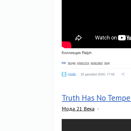
Коллекция Ralph
мода
,
красота
,
красиво
,
вид
moda
25 декабря 2020, 17:02
Truth Has No Tempe
Мода 21 Века