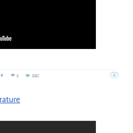
0
2367
0
rature