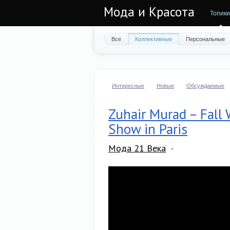
Мода и Красота
Топики
Все
Коллективные
Персональные
Интересные
Новые
Обсуждаемые
Zuhair Murad – Fall
Show in Paris
Мода 21 Века