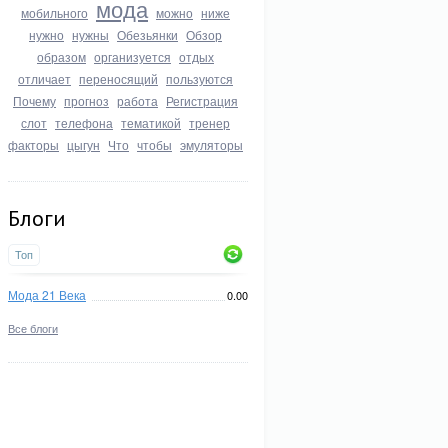
мода
мобильного
можно
ниже
нужно
нужны
Обезьянки
Обзор
образом
организуется
отдых
отличает
переносящий
пользуются
Почему
прогноз
работа
Регистрация
слот
телефона
тематикой
тренер
факторы
цыгун
Что
чтобы
эмуляторы
Блоги
Топ
Мода 21 Века
0.00
Все блоги