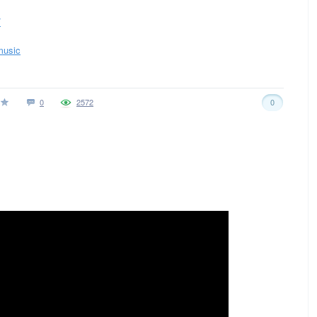
/
music
0
2572
0