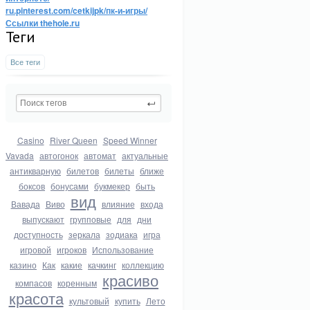
ru.pinterest.com/cetkijpk/пк-и-игры/
Ссылки thehole.ru
Теги
Все теги
Casino
River Queen
Speed Winner
Vavada
автогонок
автомат
актуальные
антикварную
билетов
билеты
ближе
боксов
бонусами
букмекер
быть
вид
Вавада
Виво
влияние
входа
выпускают
групповые
для
дни
доступность
зеркала
зодиака
игра
игровой
игроков
Использование
казино
Как
какие
качкинг
коллекцию
красиво
компасов
коренным
красота
культовый
купить
Лето