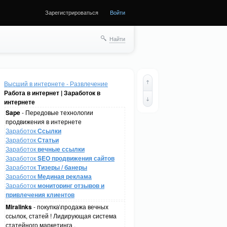
Зарегистрироваться
Войти
Найти
Высший в интернете - Развлечение
Работа в интернет | Заработок в
интернете
Sape
- Передовые технологии
продвижения в интернете
Заработок
Ссылки
Заработок
Статьи
Заработок
вечные ссылки
Заработок
SEO продвижения сайтов
Заработок
Тизеры / банеры
Заработок
Мединая реклама
Заработок
мониторинг отзывов и
привлечения клиентов
Miralinks
- покупка\продажа вечных
ссылок, статей ! Лидирующая система
статейного маркетинга .