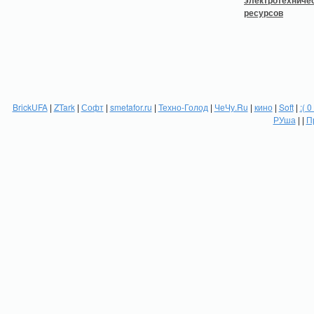
BrickUFA
|
ZTark
|
Софт
|
smetafor.ru
|
Техно-Голод
|
ЧеЧу.Ru
|
кино
|
Soft
|
:( 0
РУша
| |
П