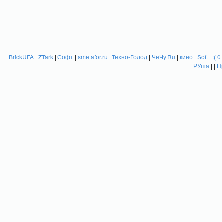
BrickUFA
|
ZTark
|
Софт
|
smetafor.ru
|
Техно-Голод
|
ЧеЧу.Ru
|
кино
|
Soft
|
:( 0
РУша
| |
П