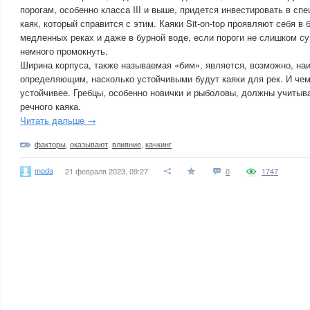
порогам, особенно класса III и выше, придется инвестировать в сп
каяк, который справится с этим. Каяки Sit-on-top проявляют себя в
медленных реках и даже в бурной воде, если пороги не слишком с
немного промокнуть.
Ширина корпуса, также называемая «бим», является, возможно, н
определяющим, насколько устойчивыми будут каяки для рек. И чем
устойчивее. Гребцы, особенно новички и рыболовы, должны учитыв
речного каяка.
Читать дальше →
факторы
,
оказывают
,
влияние
,
качкинг
moda
21 февраля 2023, 09:27
0
1747