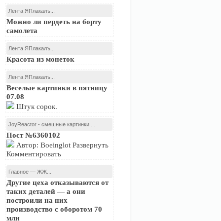
Лента ЯПлакалъ...
Можно ли пердеть на борту
самолета
Лента ЯПлакалъ...
Красота из монеток
Лента ЯПлакалъ...
Веселые картинки в пятницу
07.08
Штук сорок.
JoyReactor - смешные картинки ...
Пост №6360102
Автор: Boeinglot Развернуть
Комментировать
Главное — ЖЖ...
Другие цеха отказываются от
таких деталей — а они
построили на них
производство с оборотом 70
млн