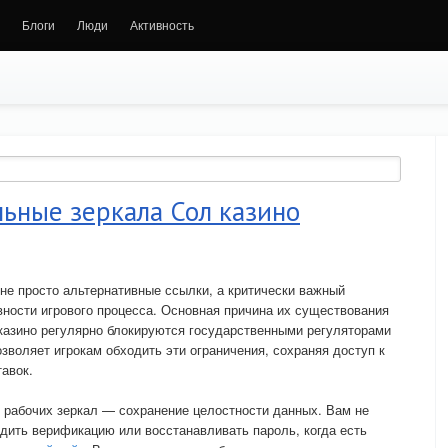
Блоги
Люди
Активность
ьные зеркала Сол казино
 не просто альтернативные ссылки, а критически важный
ности игрового процесса. Основная причина их существования
-казино регулярно блокируются государственными регуляторами
зволяет игрокам обходить эти ограничения, сохраняя доступ к
тавок.
 рабочих зеркал — сохранение целостности данных. Вам не
одить верификацию или восстанавливать пароль, когда есть