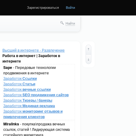
Зарегистрироваться
Войти
Найти
Высший в интернете - Развлечение
Работа в интернет | Заработок в
интернете
Sape
- Передовые технологии
продвижения в интернете
Заработок
Ссылки
Заработок
Статьи
Заработок
вечные ссылки
Заработок
SEO продвижения сайтов
Заработок
Тизеры / банеры
Заработок
Мединая реклама
Заработок
мониторинг отзывов и
привлечения клиентов
Miralinks
- покупка\продажа вечных
ссылок, статей ! Лидирующая система
статейного маркетинга .