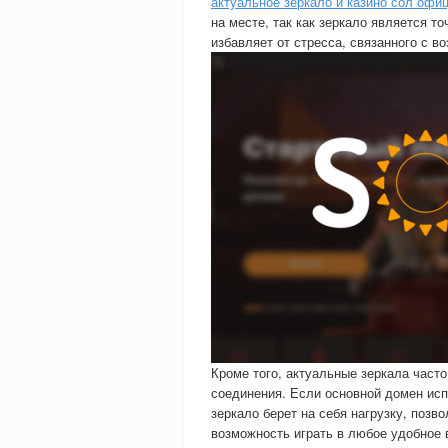
актуальное зеркало и казино сол офи
на месте, так как зеркало является т
избавляет от стресса, связанного с в
Кроме того, актуальные зеркала част
соединения. Если основной домен исп
зеркало берет на себя нагрузку, позв
возможность играть в любое удобное 