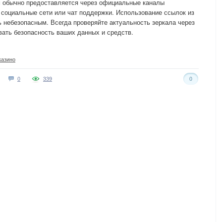
ам обычно предоставляется через официальные каналы
, социальные сети или чат поддержки. Использование ссылок из
 небезопасным. Всегда проверяйте актуальность зеркала через
вать безопасность ваших данных и средств.
казино
0
339
0