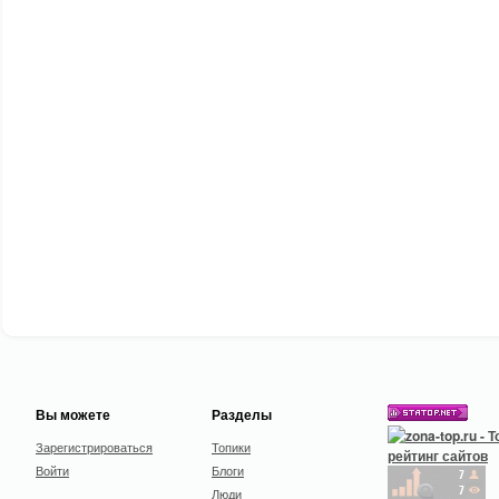
Вы можете
Разделы
Зарегистрироваться
Топики
Войти
Блоги
Люди