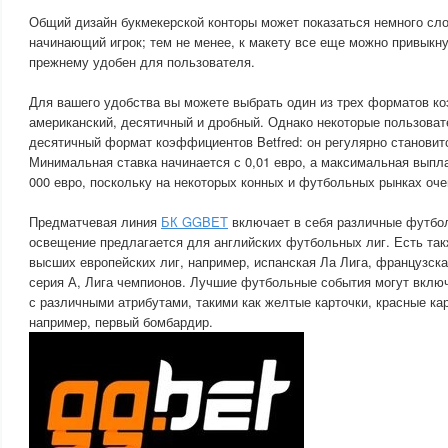
Общий дизайн букмекерской конторы может показаться немного сл
начинающий игрок; тем не менее, к макету все еще можно привыкнут
прежнему удобен для пользователя.
Для вашего удобства вы можете выбрать один из трех форматов к
американский, десятичный и дробный. Однако некоторые пользова
десятичный формат коэффициентов Betfred: он регулярно становит
Минимальная ставка начинается с 0,01 евро, а максимальная выпла
000 евро, поскольку на некоторых конных и футбольных рынках оче
Предматчевая линия
БК GGBET
включает в себя различные футбо
освещение предлагается для английских футбольных лиг. Есть так
высших европейских лиг, например, испанская Ла Лига, французска
серия А, Лига чемпионов. Лучшие футбольные события могут включ
с различными атрибутами, такими как желтые карточки, красные кар
например, первый бомбардир.