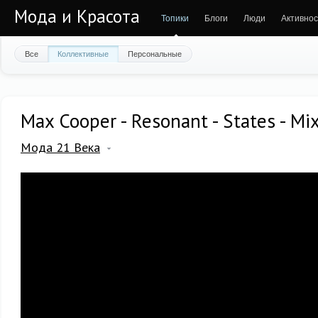
Мода и Красота
Топики
Блоги
Люди
Активнос
Все
Коллективные
Персональные
Max Cooper - Resonant - States - Mi
Мода 21 Века