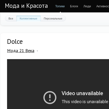
Мода и Красота
Топики
Блоги
Люди
Активнос
Все
Коллективные
Персональные
Dolce
Мода 21 Века